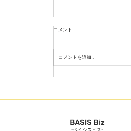
【お知らせ】ベイシス相談支
コメント
援センターの事業概要および
体制整備について
日頃より、特定非営利活動法人
信州能力開発ネットワークの活動
コメントを追加…
にご理解とご協力をいただき、誠
にありがとうございます。 当法
人が運営する「ベイシス相談支援
センター」の事業概要、および相
談支援の体制についてお知らせい
たします。 当センターでは、地
域の障害のある方やそのご家族が
安心して生活を送れるよう、専門
的な研修を修了したスタッフを配
BASIS Biz
置し、相談支援体制の強化に努め
-ベイシスビズ-
ております。 ■ ベイシス相談支