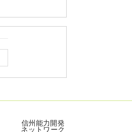
Tで進化する福祉の現場：
ビス向上と職員負担軽減
挑戦
​信州能力開発
ネットワーク