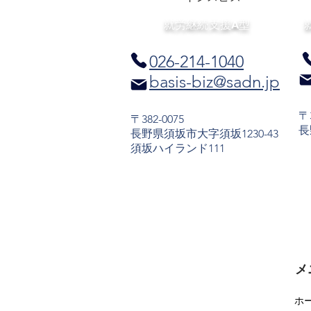
援センタ
​就労継続支援A型
026-214-1040
basis-biz@sadn.jp
〒3
〒382-0075
長
長野県須坂市大字須坂1230-43
​須坂ハイランド111
メ
ホ