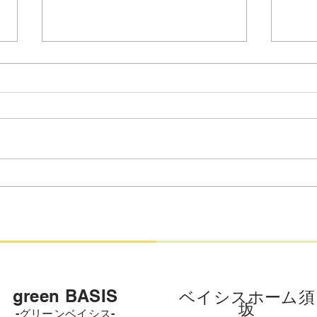
【自立訓練】現在の支援プロ
グラムと評価結果のご案内
こんにちは、green BASISです。
いつもホームページをご覧いただ
きありがとうございます。 green
BASISの自立訓練（生活訓練）で
は、メンバーそれぞれの「やって
IC
みたい」や「できるようになりた
サー
い」という気持ちを大切に、日々
への
様々な活動を行っています。 私
たちが普段どのような視点で支援
を行い、どのような成果が出てい
るかを知っていただくため、 現
green BASIS
​ベイシスホーム須
在の活動内容（支援プログラム）
坂
-グリーンベイシス-
と、社会生活能力