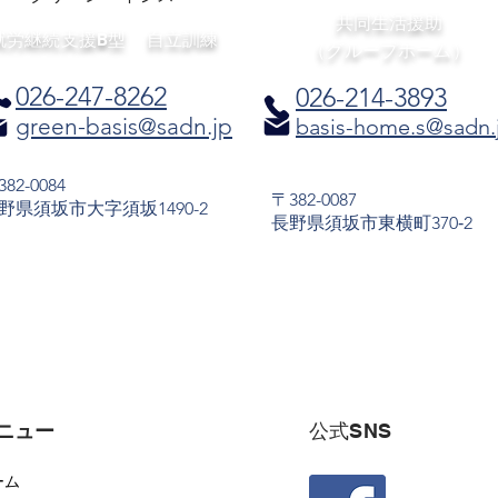
共同生活援助
​就労継続支援B型
​自立訓練
（グループホーム）
026-247
-8262
026-214-3893
green-basis@sadn.jp
basis-home.s@sadn.
82-0084
〒382-0087
野県須坂市大字須坂1490-2
長野県須坂市東横町370‐2
ニュー
​公式SNS
ーム