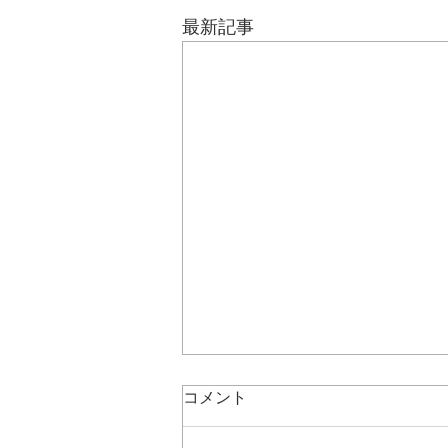
最新記事
【お知らせ】ベイシス相談支
コメント
援センターの事業概要および
体制整備について