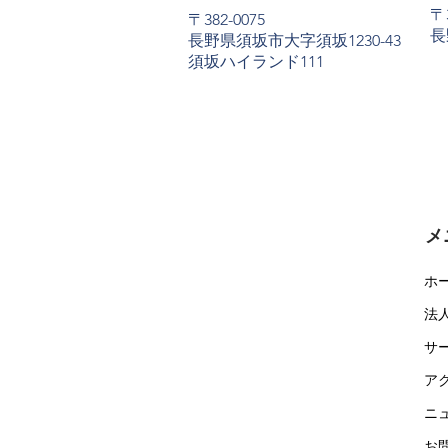
〒3
〒382-0075
長
長野県須坂市大字須坂1230-43
​須坂ハイランド111
メ
ホ
法
サ
ア
ニ
お