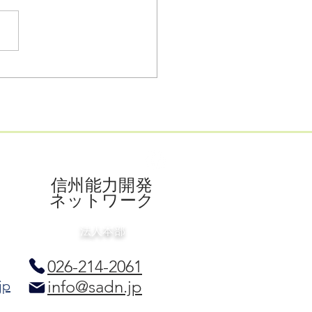
Tで進化する福祉の現場：
ビス向上と職員負担軽減
挑戦
​信州能力開発
ネットワーク
法人本部
026-214-2061
info@sadn.jp
jp