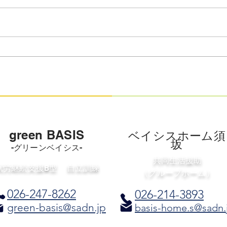
こんにちは、green BASISです。
いつもホームページをご覧いただ
きありがとうございます。 green
BASISの自立訓練（生活訓練）で
は、メンバーそれぞれの「やって
IC
みたい」や「できるようになりた
サー
い」という気持ちを大切に、日々
への
様々な活動を行っています。 私
たちが普段どのような視点で支援
を行い、どのような成果が出てい
るかを知っていただくため、 現
green BASIS
​ベイシスホーム須
在の活動内容（支援プログラム）
坂
-グリーンベイシス-
と、社会生活能力
共同生活援助
​就労継続支援B型
​自立訓練
（グループホーム）
026-247
-8262
026-214-3893
green-basis@sadn.jp
basis-home.s@sadn.