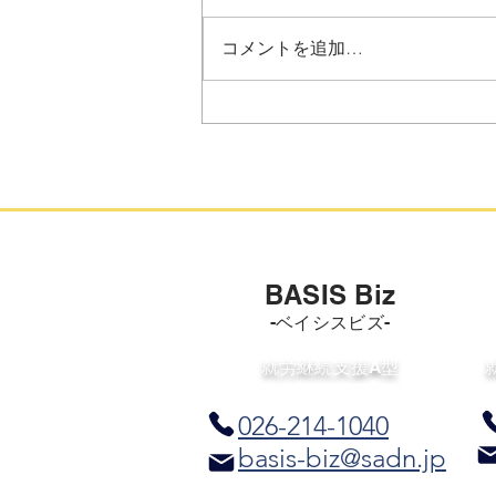
日頃より、特定非営利活動法人
信州能力開発ネットワークの活動
コメントを追加…
にご理解とご協力をいただき、誠
にありがとうございます。 当法
人が運営する「ベイシス相談支援
センター」の事業概要、および相
談支援の体制についてお知らせい
たします。 当センターでは、地
域の障害のある方やそのご家族が
安心して生活を送れるよう、専門
的な研修を修了したスタッフを配
BASIS Biz
置し、相談支援体制の強化に努め
-ベイシスビズ-
ております。 ■ ベイシス相談支
援センタ
​就労継続支援A型
026-214-1040
basis-biz@sadn.jp