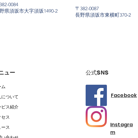
82-0084
〒382-0087
野県須坂市大字須坂1490-2
長野県須坂市東横町370‐2
ニュー
​公式SNS
ーム
Facebook
人について
ービス紹介
クセス
Instagra
ュース
m
問い合わせ