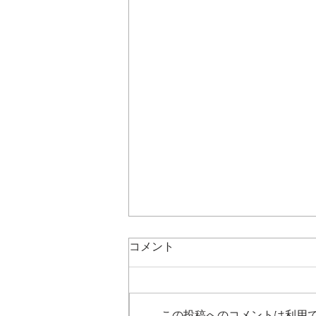
【お知らせ】ベイシス相談支
コメント
援センターの事業概要および
体制整備について
日頃より、特定非営利活動法人
信州能力開発ネットワークの活動
この投稿へのコメントは利用