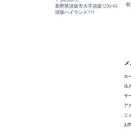
長
長野県須坂市大字須坂1230-43
​須坂ハイランド111
メ
ホ
法
サ
ア
ニ
お