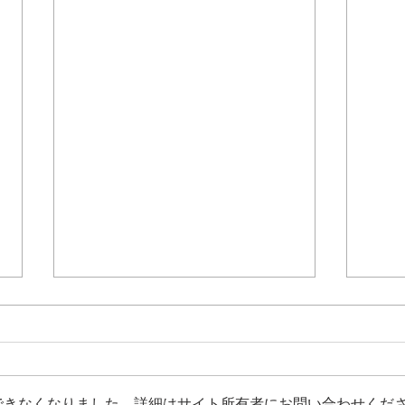
【自立訓練】現在の支援プロ
グラムと評価結果のご案内
こんにちは、green BASISです。
いつもホームページをご覧いただ
できなくなりました。詳細はサイト所有者にお問い合わせくだ