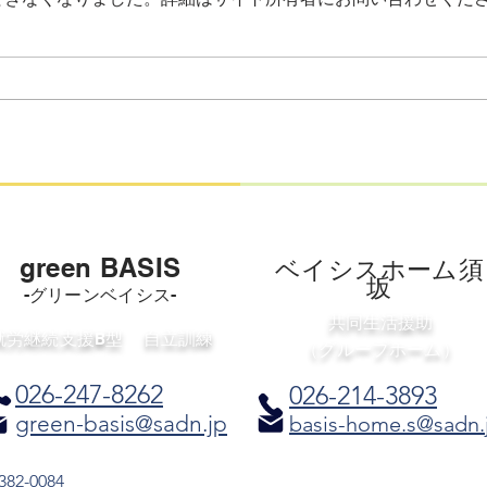
きありがとうございます。 green
BASISの自立訓練（生活訓練）で
は、メンバーそれぞれの「やって
IC
みたい」や「できるようになりた
サー
い」という気持ちを大切に、日々
への
様々な活動を行っています。 私
たちが普段どのような視点で支援
を行い、どのような成果が出てい
るかを知っていただくため、 現
在の活動内容（支援プログラム）
green BASIS
​ベイシスホーム須
と、社会生活能力
坂
-グリーンベイシス-
共同生活援助
​就労継続支援B型
​自立訓練
（グループホーム）
026-247
-8262
026-214-3893
green-basis@sadn.jp
basis-home.s@sadn.
82-0084