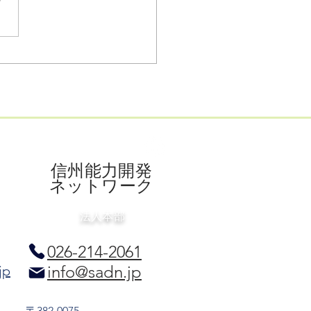
Tで進化する福祉の現場：
ビス向上と職員負担軽減
挑戦
​信州能力開発
ネットワーク
法人本部
026-214-2061
info@sadn.jp
jp
〒382-0075