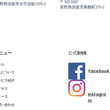
〒382-0087
野県須坂市大字須坂1490-2
長野県須坂市東横町370‐2
ニュー
​公式SNS
ーム
Facebook
人について
ービス紹介
クセス
Instagra
ュース
m
問い合わせ