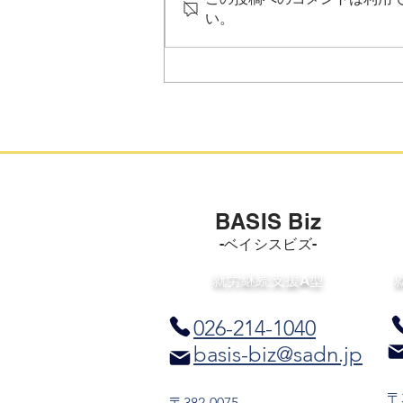
にご理解とご協力をいただき、誠
い。
にありがとうございます。 当法
人が運営する「ベイシス相談支援
センター」の事業概要、および相
談支援の体制についてお知らせい
たします。 当センターでは、地
域の障害のある方やそのご家族が
安心して生活を送れるよう、専門
的な研修を修了したスタッフを配
置し、相談支援体制の強化に努め
BASIS Biz
ております。 ■ ベイシス相談支
援センタ
-ベイシスビズ-
​就労継続支援A型
026-214-1040
basis-biz@sadn.jp
〒3
〒382-0075